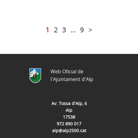
1
2
3
…
9
>
Web Oficial de
l'Ajuntament d'Alp
Av. Tossa d'Alp, 6
Alp
17538
972 890 017
alp@alp2500.cat