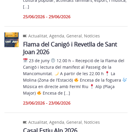
cultura popular, activitats familiars, esport, i música,
[…]
25/06/2026 - 29/06/2026
Actualitat
,
Agenda
,
General
,
Notícies
Flama del Canigó i Revetlla de Sant
Joan 2026
23 de juny
12.00 h – Recepció de la Flama del
Canigó i lectura del manifest al Passeig de la
Mancomunitat.
A partir de les 22.00 h
La
Molina (Zona de l’Estació)
Encesa de la foguera
Música en directe amb Fermí Riu
Alp (Plaça
Major)
Encesa de […]
23/06/2026 - 23/06/2026
Actualitat
,
Agenda
,
General
,
Notícies
Casal Estiu Alp 2026