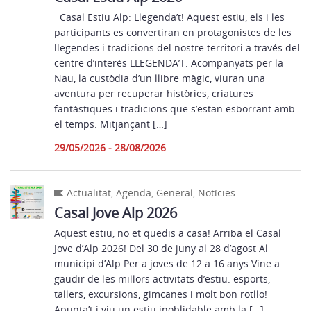
Casal Estiu Alp: Llegenda’t! Aquest estiu, els i les
participants es convertiran en protagonistes de les
llegendes i tradicions del nostre territori a través del
centre d’interès LLEGENDA’T. Acompanyats per la
Nau, la custòdia d’un llibre màgic, viuran una
aventura per recuperar històries, criatures
fantàstiques i tradicions que s’estan esborrant amb
el temps. Mitjançant […]
29/05/2026 - 28/08/2026
Actualitat
,
Agenda
,
General
,
Notícies
Casal Jove Alp 2026
Aquest estiu, no et quedis a casa! Arriba el Casal
Jove d’Alp 2026! Del 30 de juny al 28 d’agost Al
municipi d’Alp Per a joves de 12 a 16 anys Vine a
gaudir de les millors activitats d’estiu: esports,
tallers, excursions, gimcanes i molt bon rotllo!
Apunta’t i viu un estiu inoblidable amb la […]