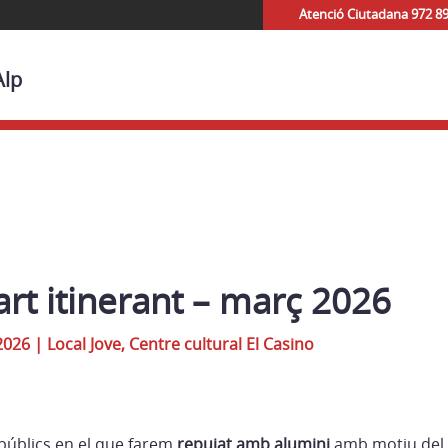
Atenció Ciutadana 972 8
Alp
’art itinerant – març 2026
2026
|
Local Jove, Centre cultural El Casino
s públics en el que farem
repujat amb alumini
amb motiu del