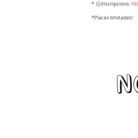
*
Inscripcions:
ht
*Places limitades!