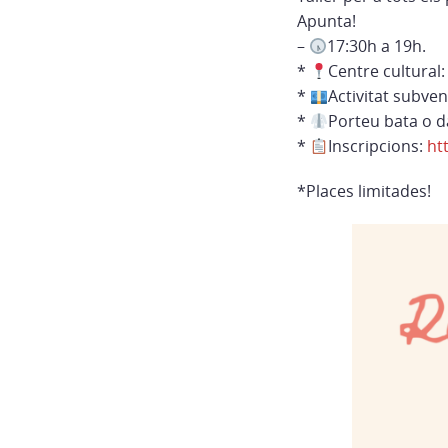
Apunta!
–
17:30h a 19h.
*
Centre cultural: 
*
Activitat subve
*
Porteu bata o d
*
Inscripcions:
ht
*Places limitades!