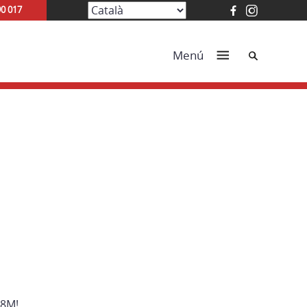
90 017
Cerca
Menú
 8M!