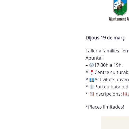
Dijous 19 de març
Taller a famílies Fem
Apunta!
–
17:30h a 19h.
*
Centre cultural: 
*
Activitat subve
*
Porteu bata o d
*
Inscripcions:
ht
*Places limitades!