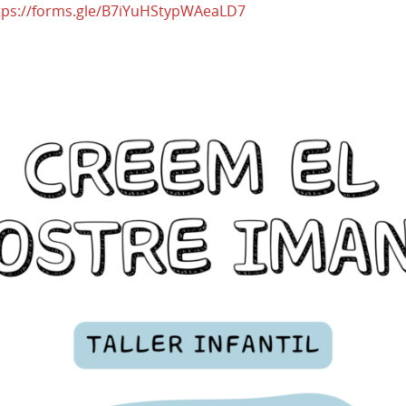
tps://forms.gle/B7iYuHStypWAeaLD7