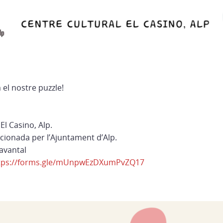
 el nostre puzzle!
El Casino, Alp.
ncionada per l’Ajuntament d’Alp.
avantal
tps://forms.gle/mUnpwEzDXumPvZQ17