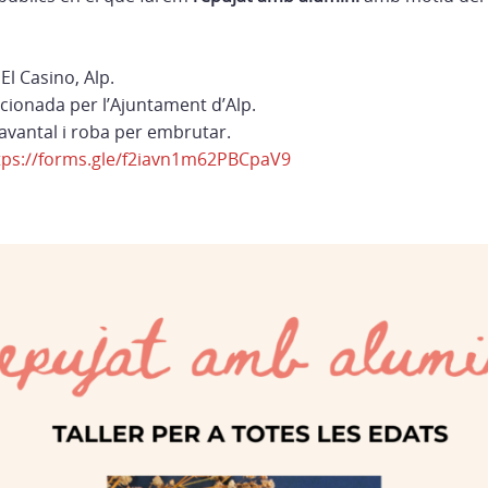
El Casino, Alp.
ncionada per l’Ajuntament d’Alp.
avantal i roba per embrutar.
tps://forms.gle/f2iavn1m62PBCpaV9