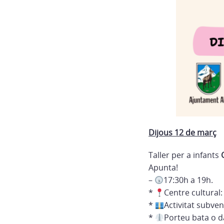
Dijous 12 de març
Taller per a infants
Apunta!
–
17:30h a 19h.
*
Centre cultural: 
*
Activitat subve
*
Porteu bata o d