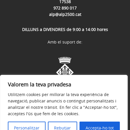
17538
972 890 017
alp@alp2500.cat
DILLUNS a DIVENDRES de 9:00 a 14:00 hores
Amb el suport de:
Valorem la teva privadesa
Utilitzem cookies per millorar la teva experiència de
navegació, publicar anuncis o contingut personalitzats i
analitzar el nostre trànsit. En fer clic a "Acceptar-ho tot",
acceptes l'ús que fem de les cookies.
Avís legal
Política de privacitat
Accessibilitat
© 2026
Web Oficial de l'Ajuntament d'Alp
Personalitzar
Rebutjar
Accepta-ho tot