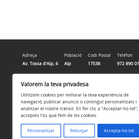
Adreça
Població
Codi Postal
Telèfon
Av. Tossa d'Alp, 6
Alp
17538
972 890 0
Valorem la teva privadesa
Horari
DILLUNS a DIVENDRES de 9:00 a 14:00 hores
Utilitzem cookies per millorar la teva experiència de
navegació, publicar anuncis o contingut personalitzats i
analitzar el nostre trànsit. En fer clic a "Acceptar-ho tot",
acceptes l'ús que fem de les cookies.
Avís legal
Política de privacitat
Accessibilitat
Personalitzar
Rebutjar
Accepta-ho tot