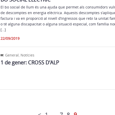
El bo social de llum és una ajuda que permet als consumidors vul
de descomptes en energia elèctrica. Aquests descomptes s’apliquen
factura i va en proporció al nivell d’ingressos que rebi la unitat fam
o té alguna discapacitat o alguna situació especial, com família 
[…]
22/09/2019
General
,
Notícies
1 de gener: CROSS D’ALP
<
1
…
7
8
9