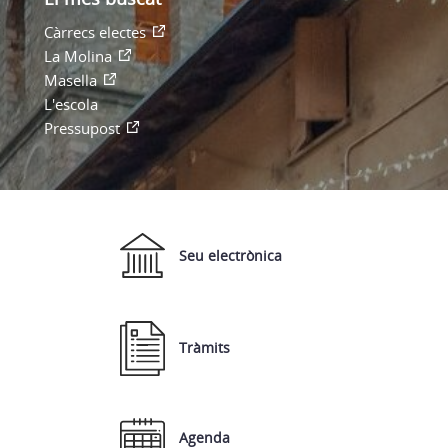
Càrrecs electes
La Molina
Masella
L'escola
Pressupost
Seu electrònica
Tràmits
Agenda