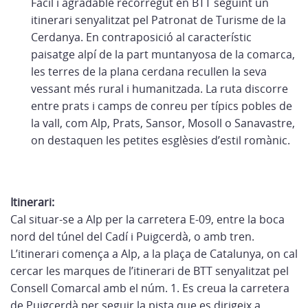
Fàcil i agradable recorregut en BTT seguint un
itinerari senyalitzat pel Patronat de Turisme de la
Cerdanya. En contraposició al característic
paisatge alpí de la part muntanyosa de la comarca,
les terres de la plana cerdana recullen la seva
vessant més rural i humanitzada. La ruta discorre
entre prats i camps de conreu per típics pobles de
la vall, com Alp, Prats, Sansor, Mosoll o Sanavastre,
on destaquen les petites esglèsies d’estil romànic.
Itinerari:
Cal situar-se a Alp per la carretera E-09, entre la boca
nord del túnel del Cadí i Puigcerdà, o amb tren.
L’itinerari comença a Alp, a la plaça de Catalunya, on cal
cercar les marques de l’itinerari de BTT senyalitzat pel
Consell Comarcal amb el núm. 1. Es creua la carretera
de Puigcerdà per seguir la pista que es dirigeix a